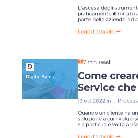
L'ascesa degli strumenti
praticamente illimitato a
parte delle aziende, ad o
Leggi l'articolo
7 min. read
Come crear
Digital Sales
Service che
13 ott 2022 in
Process
Quando un cliente ha un
soluzione a cui rivolgers
sia proficua e volta a ri
Leggi l'articolo