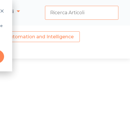
attaci
he
les Automation and Intelligence