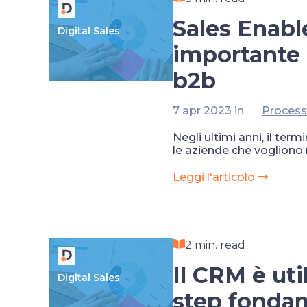
Sales Enabl
Digital Sales
importante 
b2b
7 apr 2023 in
Process
Negli ultimi anni, il t
le aziende che vogliono
Leggi l'articolo
2 min. read
Il CRM è uti
Digital Sales
step fonda