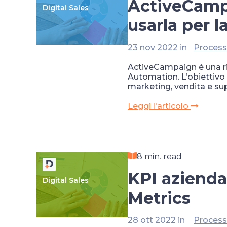
ActiveCamp
Digital Sales
usarla per 
23 nov 2022 in
Process
ActiveCampaign è una r
Automation. L’obiettivo
marketing, vendita e sup
Leggi l'articolo
8 min. read
KPI azienda
Digital Sales
Metrics
28 ott 2022 in
Process