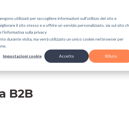
Risorse
Chi Siamo
Case Study
Cont
gono utilizzati per raccogliere informazioni sull'utilizzo del sito e
liorare il sito stesso e a offrire un servizio personalizzato, sia sul sito c
e l'informativa sulla privacy
nce
HubSpot CRM
Lead Management
Sa
nto durante visita, ma verrà utilizzato un unico cookie nel browser per
one.
Impostazioni cookie
Accetto
Rifiuto
ta B2B