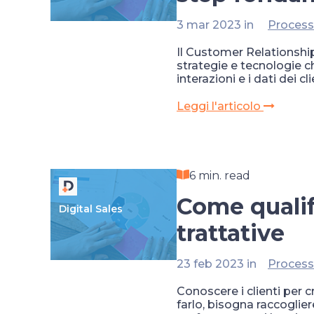
3 mar 2023 in
Process
Il Customer Relationsh
strategie e tecnologie ch
interazioni e i dati dei c
Leggi l'articolo
6 min. read
Come qualif
Digital Sales
trattative
23 feb 2023 in
Process
Conoscere i clienti per 
farlo, bisogna raccoglier