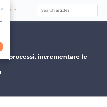
attaci
he
re i processi, incrementare le
e