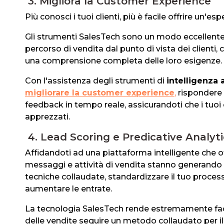
3. Migliora la Customer Experience
Più conosci i tuoi clienti, più è facile offrire un'es
Gli strumenti SalesTech sono un modo eccellente p
percorso di vendita dal punto di vista dei clienti
una comprensione completa delle loro esigenze.
Con l'assistenza degli strumenti di
intelligenza a
migliorare la customer experience
,
rispondere 
feedback in tempo reale, assicurandoti che i tuoi 
apprezzati.
4. Lead Scoring e Predicative Analyti
Affidandoti ad una piattaforma intelligente che of
messaggi e attività di vendita stanno generando i mi
tecniche collaudate, standardizzare il tuo processo
aumentare le entrate.
La tecnologia SalesTech rende estremamente facil
delle vendite seguire un metodo collaudato per i