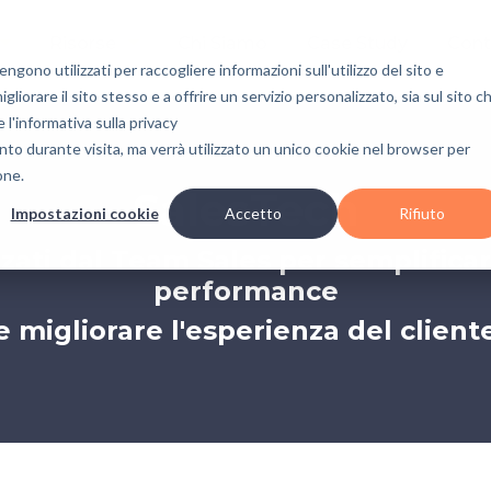
Risorse
Chi Siamo
Case Study
Cont
gono utilizzati per raccogliere informazioni sull'utilizzo del sito e
liorare il sito stesso e a offrire un servizio personalizzato, sia sul sito c
e l'informativa sulla privacy
nto durante visita, ma verrà utilizzato un unico cookie nel browser per
one.
SalesTech
Impostazioni cookie
Accetto
Rifiuto
izzati dal Team Sales per semplifica
performance
e migliorare l'esperienza del client