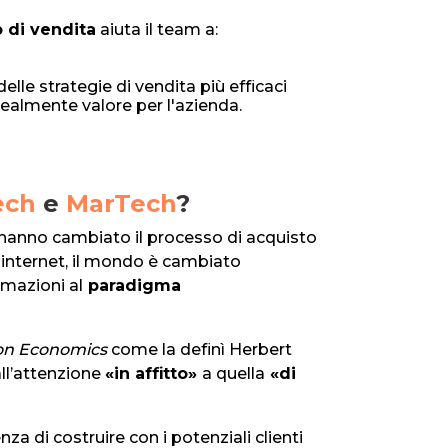
 di vendita
aiuta il team a:
elle strategie di vendita più efficaci
realmente valore per l'azienda.
ech
e
MarTech
?
l hanno cambiato il processo di acquisto
 internet, il mondo è cambiato
rmazioni al
paradigma
on Economics
come la definì Herbert
ll’attenzione
«in affitto»
a quella
«di
a di costruire con i potenziali clienti