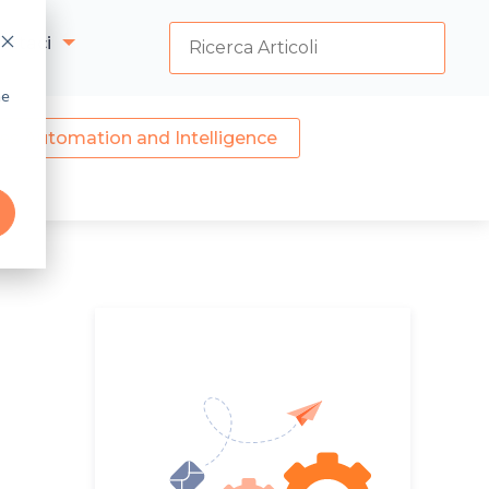
attaci
he
les Automation and Intelligence