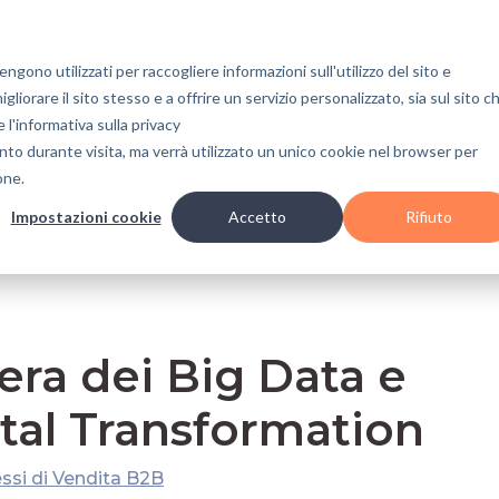
Risorse
Chi Siamo
Case Study
Cont
gono utilizzati per raccogliere informazioni sull'utilizzo del sito e
liorare il sito stesso e a offrire un servizio personalizzato, sia sul sito c
e l'informativa sulla privacy
nce
HubSpot CRM
Lead Management
Sa
nto durante visita, ma verrà utilizzato un unico cookie nel browser per
one.
Impostazioni cookie
Accetto
Rifiuto
era dei Big Data e
ital Transformation
ssi di Vendita B2B