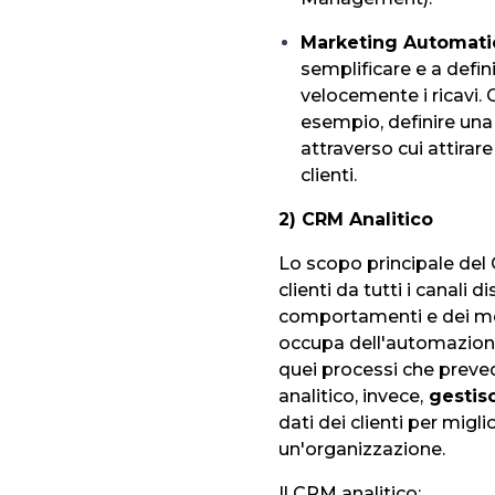
Marketing Automati
semplificare e a defin
velocemente i ricavi. G
esempio, definire una
attraverso cui attirar
clienti.
2) CRM Analitico
Lo scopo principale del 
clienti da tutti i canali
comportamenti e dei mode
occupa dell'automazione
quei processi che preved
analitico, invece,
gestisc
dati dei clienti per migli
un'organizzazione.
Il CRM analitico: