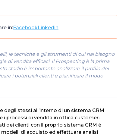
re in:
Facebook
Linkedin
lli, le tecniche e gli strumenti di cui hai bisogno
ie di vendita efficaci. Il Prospecting è la prima
to stadio è importante analizzare il profilo dei
ficare i potenziali clienti e pianificare il modo
ne degli stessi all’interno di un sistema CRM
 i processi di vendita in ottica customer-
ti dei clienti con il proprio sistema CRM è
modelli di acquisto ed effettuare analisi