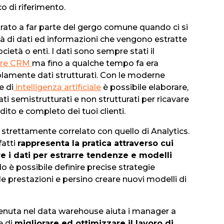
o di riferimento.
trato a far parte del gergo comune quando ci si
ità di dati ed informazioni che vengono estratte
ocietà o enti. I dati sono sempre stati il
are CRM
ma fino a qualche tempo fa era
olamente dati strutturati. Con le moderne
e di
intelligenza artificiale
è possibile elaborare,
ati semistrutturati e non strutturati per ricavare
ito e completo dei tuoi clienti.
è strettamente correlato con quello di Analytics.
fatti
rappresenta la pratica attraverso cui
re i dati per estrarre tendenze e modelli
 è possibile definire precise strategie
le prestazioni e persino creare nuovi modelli di
enuta nel data warehouse aiuta i manager a
e di
migliorare ed ottimizzare il lavoro di