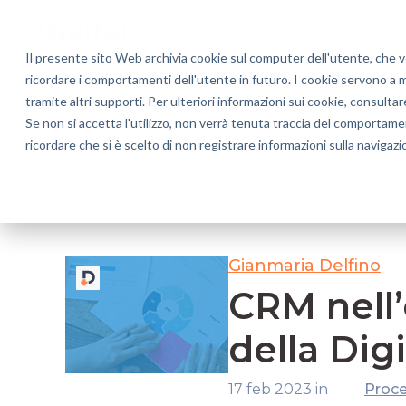
Soluzioni
Blog
Il presente sito Web archivia cookie sul computer dell'utente, che ven
ricordare i comportamenti dell'utente in futuro. I cookie servono a mig
tramite altri supporti. Per ulteriori informazioni sui cookie, consultar
Processi di Vendita B2B
Customer Experie
Se non si accetta l'utilizzo, non verrà tenuta traccia del comportame
ricordare che si è scelto di non registrare informazioni sulla navigazi
Eventi & News
Gianmaria Delfino
CRM nell’
della Dig
17 feb 2023 in
Proce