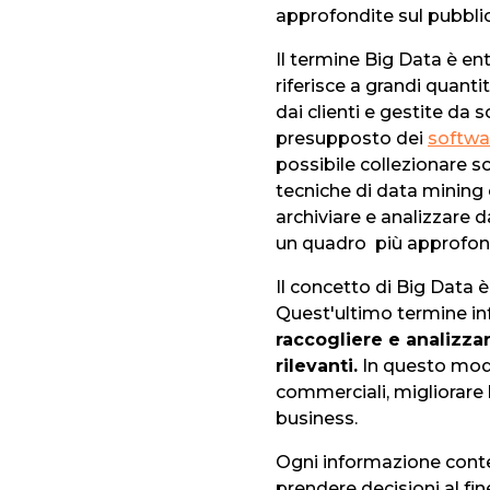
approfondite sul pubblic
Il termine Big Data è en
riferisce a grandi quant
dai clienti e gestite da s
presupposto dei
softw
possibile collezionare s
tecniche di data mining 
archiviare e analizzare d
un quadro più approfond
Il concetto di Big Data 
Quest'ultimo termine in
raccogliere e analizza
rilevanti.
In questo modo
commerciali, migliorare 
business.
Ogni informazione cont
prendere decisioni al fin