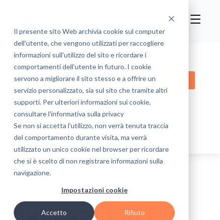
Il presente sito Web archivia cookie sul computer
dell'utente, che vengono utilizzati per raccogliere
informazioni sull'utilizzo del sito e ricordare i
Processi di Vendita B2B
comportamenti dell'utente in futuro. I cookie
servono a migliorare il sito stesso e a offrire un
Customer Experience
HubSpot CRM
servizio personalizzato, sia sul sito che tramite altri
Lead Management
supporti. Per ulteriori informazioni sui cookie,
consultare l'informativa sulla privacy
Sales Automation and Intelligence
Se non si accetta l'utilizzo, non verrà tenuta traccia
Eventi & News
del comportamento durante visita, ma verrà
utilizzato un unico cookie nel browser per ricordare
che si è scelto di non registrare informazioni sulla
navigazione.
Tag
Impostazioni cookie
HubSpot CRM
Accetto
Rifiuto