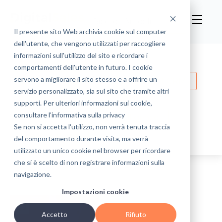
Il presente sito Web archivia cookie sul computer
dell'utente, che vengono utilizzati per raccogliere
informazioni sull'utilizzo del sito e ricordare i
Processi di Vendita B2B
comportamenti dell'utente in futuro. I cookie
servono a migliorare il sito stesso e a offrire un
Customer Experience
HubSpot CRM
servizio personalizzato, sia sul sito che tramite altri
Lead Management
supporti. Per ulteriori informazioni sui cookie,
consultare l'informativa sulla privacy
Sales Automation and Intelligence
Se non si accetta l'utilizzo, non verrà tenuta traccia
Eventi & News
del comportamento durante visita, ma verrà
utilizzato un unico cookie nel browser per ricordare
che si è scelto di non registrare informazioni sulla
navigazione.
Impostazioni cookie
Accetto
Rifiuto