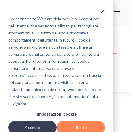
Il presente sito Web archivia cookie sul computer
dell'utente, che vengono utilizzati per raccogliere
informazioni sull'utilizzo del sito e ricordare i
Processi di Vendita B2B
comportamenti dell'utente in futuro. I cookie
servono a migliorare il sito stesso e a offrire un
Customer Experience
HubSpot CRM
servizio personalizzato, sia sul sito che tramite altri
Lead Management
supporti. Per ulteriori informazioni sui cookie,
consultare l'informativa sulla privacy
Sales Automation and Intelligence
Se non si accetta l'utilizzo, non verrà tenuta traccia
Eventi & News
del comportamento durante visita, ma verrà
utilizzato un unico cookie nel browser per ricordare
che si è scelto di non registrare informazioni sulla
navigazione.
Impostazioni cookie
Accetto
Rifiuto