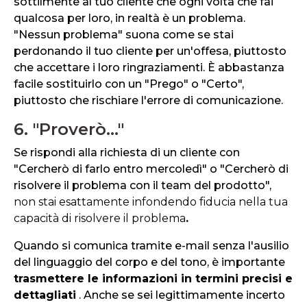
sottilmente al tuo cliente che ogni volta che fai
qualcosa per loro, in realtà è un problema.
"Nessun problema" suona come se stai
perdonando il tuo cliente per un'offesa, piuttosto
che accettare i loro ringraziamenti. È abbastanza
facile sostituirlo con un "Prego" o "Certo",
piuttosto che rischiare l'errore di comunicazione.
6. "Proverò..."
Se rispondi alla richiesta di un cliente con
"Cercherò di farlo entro mercoledì" o "Cercherò di
risolvere il problema con il team del prodotto",
non stai esattamente infondendo fiducia nella tua
capacità di risolvere il problema
.
Quando si comunica tramite e-mail senza l'ausilio
del linguaggio del corpo e del tono, è importante
trasmettere le informazioni in termini precisi e
dettagliati
. Anche se sei legittimamente incerto